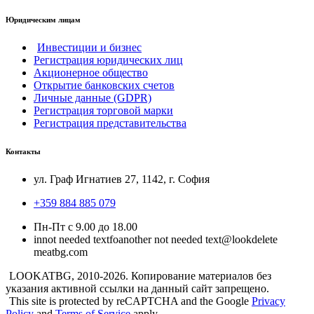
Юридическим лицам
Инвестиции и бизнес
Регистрация юридических лиц
Акционерное общество
Открытие банковских счетов
Личные данные (GDPR)
Регистрация торговой марки
Регистрация представительства
Контакты
ул. Граф Игнатиев 27, 1142, г. София
+359 884 885 079
Пн-Пт с 9.00 до 18.00
in
not needed text
fo
another not needed text
@look
delete
me
atbg.com
LOOKATBG, 2010-2026. Копирование материалов без
указания активной ссылки на данный сайт запрещено.
This site is protected by reCAPTCHA and the Google
Privacy
Policy
and
Terms of Service
apply.